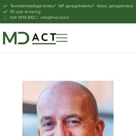
Tevredenheidsgarantie
NIP geregistreerd
Noloc geregistreerd
30 jaar ervaring
024 3978 892
info@md-act.nl