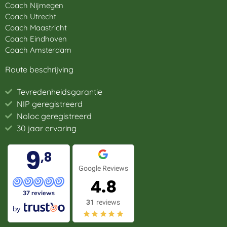
Coach Nijmegen
Coach Utrecht
Coach Maastricht
Coach Eindhoven
Coach Amsterdam
Route beschrijving
Tevredenheidsgarantie
NIP geregistreerd
Noloc geregistreerd
30 jaar ervaring
9
,8
Google Reviews
4.8
37 reviews
31
reviews
by