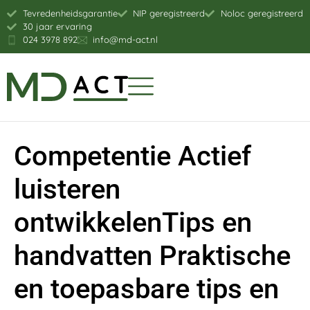
Tevredenheidsgarantie
NIP geregistreerd
Noloc geregistreerd
30 jaar ervaring
024 3978 892
info@md-act.nl
Competentie Actief
luisteren
ontwikkelenTips en
handvatten Praktische
en toepasbare tips en