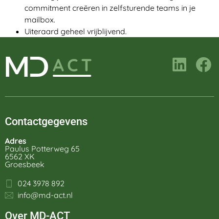
commitment creëren in zelfsturende teams in je
mailbox.
Uiteraard geheel vrijblijvend.
Contactgegevens
Adres
Paulus Potterweg 65
6562 XK
Groesbeek
024 3978 892
info@md-act.nl
Over MD-ACT