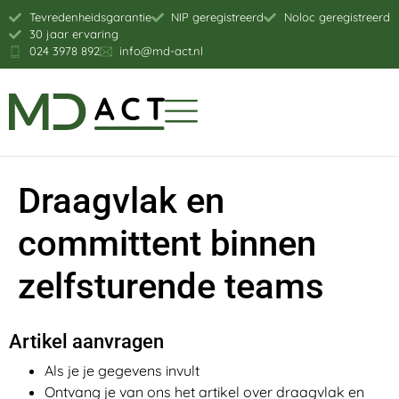
Tevredenheidsgarantie
NIP geregistreerd
Noloc geregistreerd
30 jaar ervaring
024 3978 892
info@md-act.nl
Draagvlak en
committent binnen
zelfsturende teams
Artikel aanvragen
Als je je gegevens invult
Ontvang je van ons het artikel over draagvlak en