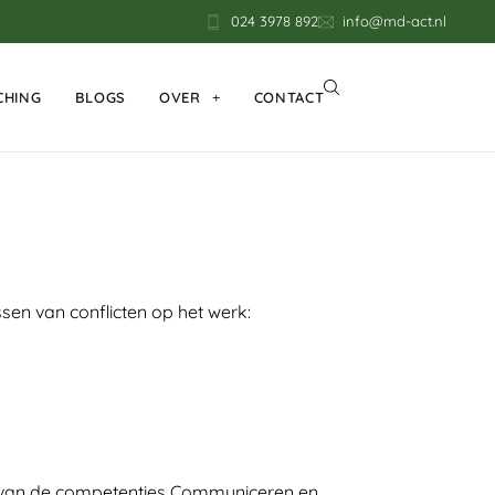
024 3978 892
info@md-act.nl
CHING
BLOGS
OVER
CONTACT
en van conflicten op het werk:
en van de competenties Communiceren en