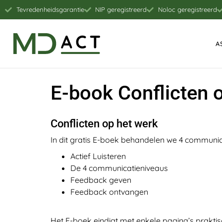
Tevredenheidsgarantie
NIP geregistreerd
Noloc geregistreerd
A
E-book Conflicten 
Conflicten op het werk
In dit gratis E-boek behandelen we 4 communic
Actief Luisteren
De 4 communicatieniveaus
Feedback geven
Feedback ontvangen
Het E-boek eindigt met enkele pagina’s prakti