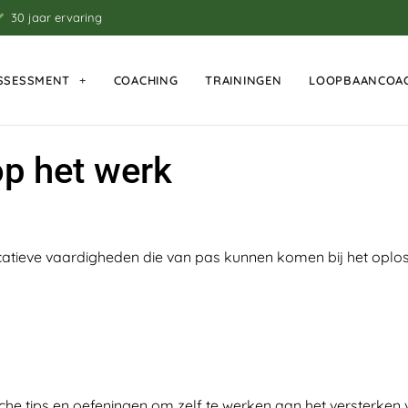
30 jaar ervaring
SSESSMENT
COACHING
TRAININGEN
LOOPBAANCOA
op het werk
atieve vaardigheden die van pas kunnen komen bij het oploss
sche tips en oefeningen om zelf te werken aan het versterk