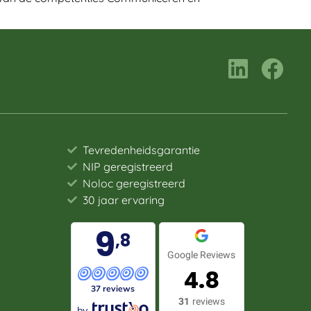
Tevredenheidsgarantie
NIP geregistreerd
Noloc geregistreerd
30 jaar ervaring
9
,8
Google Reviews
4.8
37 reviews
31
reviews
by