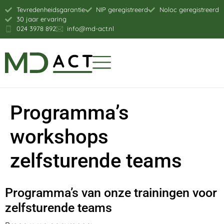
Tevredenheidsgarantie
NIP geregistreerd
Noloc geregistreerd
30 jaar ervaring
024 3978 892
info@md-act.nl
Programma’s
workshops
zelfsturende teams
Programma’s van onze trainingen voor
zelfsturende teams