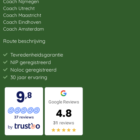
Coach Nijmegen
Coach Utrecht
Coach Maastricht
Coach Eindhoven
Coach Amsterdam
Route beschrijving
Tevredenheidsgarantie
NIP geregistreerd
Noloc geregistreerd
30 jaar ervaring
9
,8
Google Reviews
4.8
37 reviews
31
reviews
by