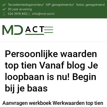
Tevredenheidsgarantie
NIP geregistreerd
Noloc geregistreerd
30 jaar ervaring
024 3978 892
info@md-act.nl
Persoonlijke waarden
top tien Vanaf blog Je
loopbaan is nu! Begin
bij je baas
Aanvragen werkboek Werkwaarden top tien