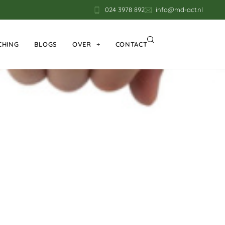
024 3978 892
info@md-act.nl
CHING
BLOGS
OVER
CONTACT