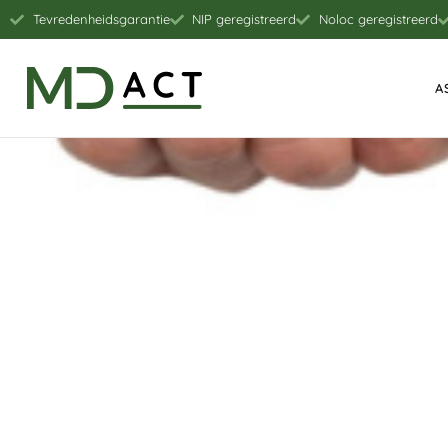
Tevredenheidsgarantie
NIP geregistreerd
Noloc geregistreerd
A