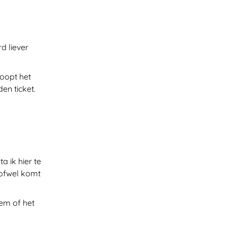
d liever
loopt het
en ticket.
a ik hier te
 ofwel komt
em of het