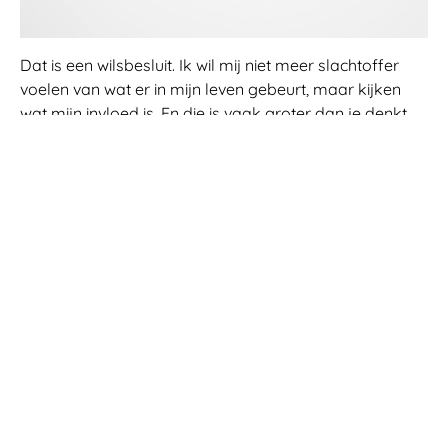
Dat is een wilsbesluit. Ik wil mij niet meer slachtoffer
voelen van wat er in mijn leven gebeurt, maar kijken
wat mijn invloed is. En die is vaak groter dan je denkt,
ook al dacht je eerst van niet. Je neemt dan
verantwoordelijkheid voor je gedrag. Dat is een
voorwaarde om je gedrag te kunnen veranderen.
Daarmee neemt je invloed toe in wat er in je leven
gebeurt. Het leren is begonnen.
Een behulpzaam boek
Ik kwam een bijzonder goed boek op het spoor wat
heel goed beschrijft welke valkuilen er bestaan en hoe
ze eruit zien. En hoe je ze kan oplossen. Het boek heet
“Reinventing Your
Life¨ van Jeffrrey Young & Janet Klosko. Het is in 1999
geschreven, maar nog zeer actueel. Het is ook in het