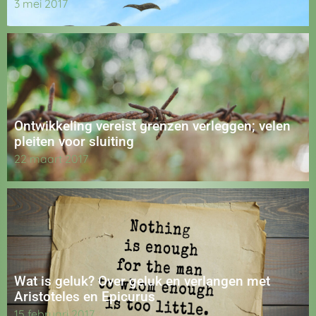
3 mei 2017
Ontwikkeling vereist grenzen verleggen; velen
pleiten voor sluiting
22 maart 2017
Wat is geluk? Over geluk en verlangen met
Aristoteles en Epicurus
15 februari 2017