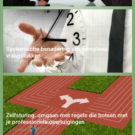
Systemische benadering van complexe
vraagstukken
24 januari 2016
Zelfsturing: omgaan met regels die botsen met
je professionele overtuigingen
22 november 2015