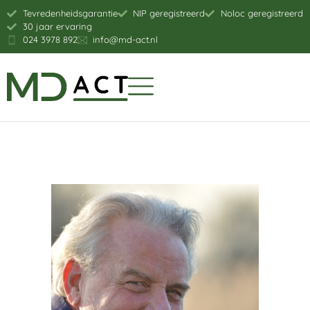
Tevredenheidsgarantie
NIP geregistreerd
Noloc geregistreerd
30 jaar ervaring
024 3978 892
info@md-act.nl