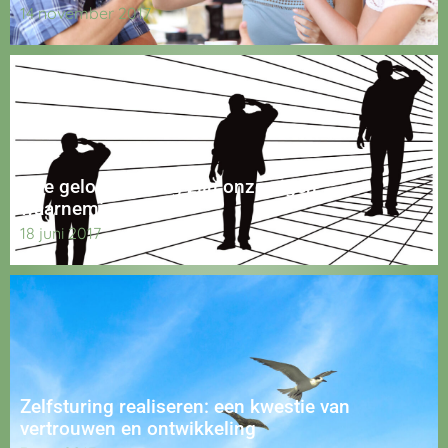
14 november 2017
Hoe geloofwaardig zijn onze eigen
waarnemingen?
18 juni 2017
Zelfsturing realiseren: een kwestie van
vertrouwen en ontwikkeling