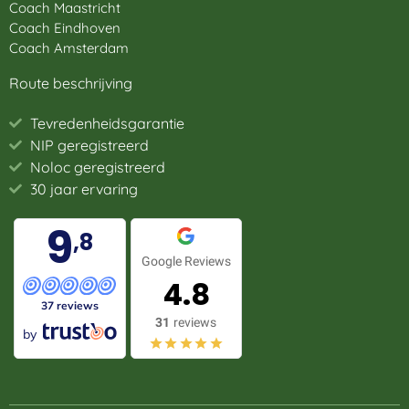
Coach Maastricht
Coach Eindhoven
Coach Amsterdam
Route beschrijving
Tevredenheidsgarantie
NIP geregistreerd
Noloc geregistreerd
30 jaar ervaring
9
,8
Google Reviews
4.8
37 reviews
31
reviews
by