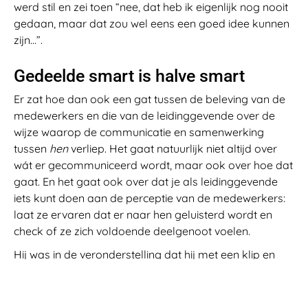
werd stil en zei toen “nee, dat heb ik eigenlijk nog nooit
gedaan, maar dat zou wel eens een goed idee kunnen
zijn…”.
Gedeelde smart is halve smart
Er zat hoe dan ook een gat tussen de beleving van de
medewerkers en die van de leidinggevende over de
wijze waarop de communicatie en samenwerking
tussen
hen
verliep. Het gaat natuurlijk niet altijd over
wát er gecommuniceerd wordt, maar ook over hoe dat
gaat. En het gaat ook over dat je als leidinggevende
iets kunt doen aan de perceptie van de medewerkers:
laat ze ervaren dat er naar hen geluisterd wordt en
check of ze zich voldoende deelgenoot voelen.
Hij was in de veronderstelling dat hij met een klip en
klaar antwoord zou moeten komen voor hun
toekomstige nieuwe werkplek: duidelijkheid voor alles.
Maar door de hobbelige weg van wijzigende