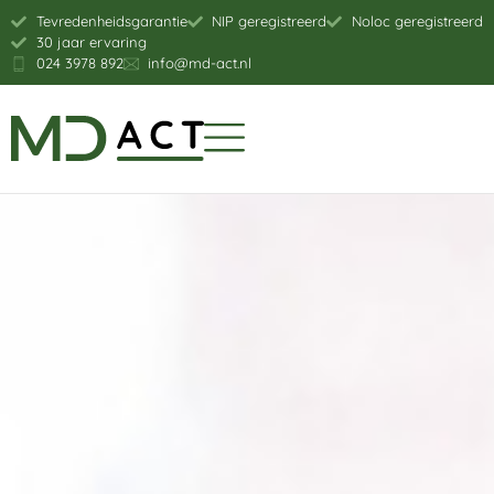
Tevredenheidsgarantie
NIP geregistreerd
Noloc geregistreerd
30 jaar ervaring
024 3978 892
info@md-act.nl