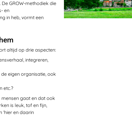
tje. De GROW-methodiek die
s- en
ng in heb, vormt een
rnhem
rt altijd op drie aspecten:
vensverhaal, integreren,
 de eigen organisatie, ook
n etc.?
en mensen gaat en dat ook
en is leuk, tof en fijn,
 ‘hier en daarin