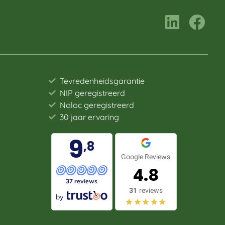
Tevredenheidsgarantie
NIP geregistreerd
Noloc geregistreerd
30 jaar ervaring
9
,8
Google Reviews
4.8
37 reviews
31
reviews
by