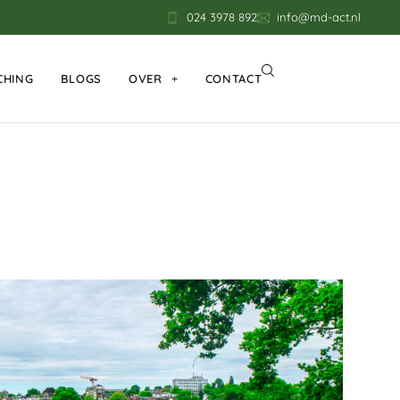
024 3978 892
info@md-act.nl
CHING
BLOGS
OVER
CONTACT