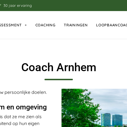
30 jaar ervaring
SSESSMENT
COACHING
TRAININGEN
LOOPBAANCOA
Coach Arnhem
 persoonlijke doelen.
em en omgeving
s dat ze me zien als
itend op hun eigen