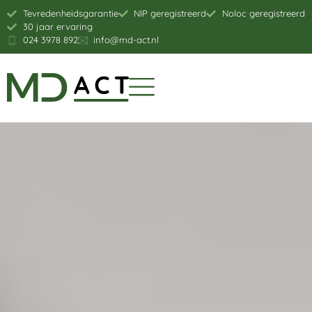
Tevredenheidsgarantie
NIP geregistreerd
Noloc geregistreerd
30 jaar ervaring
024 3978 892
info@md-act.nl