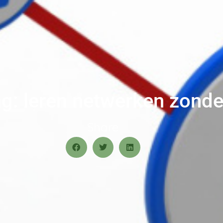
: leren netwerken zonder 
Share