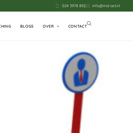
024 3978 892
info@md-act.nl
CHING
BLOGS
OVER
CONTACT