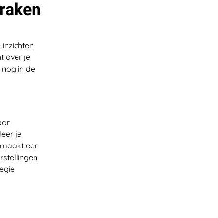
 raken
 inzichten
t over je
u nog in de
oor
eer je
e maakt een
rstellingen
tegie