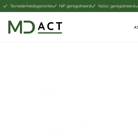
Tevredenheidsgarantie
NIP geregistreerd
Noloc geregistreerd
A