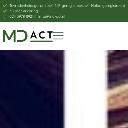
Tevredenheidsgarantie
NIP geregistreerd
Noloc geregistreerd
30 jaar ervaring
024 3978 892
info@md-act.nl