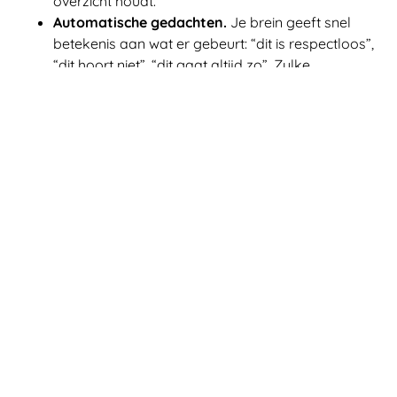
overzicht houdt.
Automatische gedachten.
Je brein geeft snel
betekenis aan wat er gebeurt: “dit is respectloos”,
“dit hoort niet”, “dit gaat altijd zo”. Zulke
gedachten kunnen irritatie versterken.
Opgespaarde frustratie.
Soms reageer je niet
alleen op wat er nu gebeurt, maar ook op
eerdere situaties waarin je je niet gehoord of
serieus genomen voelde.
Dat betekent niet dat irritatie altijd “tussen je oren” zit.
De situatie kan echt vervelend zijn. Maar de intensiteit
van je reactie wordt vaak mede bepaald door de
betekenis die je eraan geeft.
Wat gebeurt er tussen prikkel en
reactie?
Wanneer je snel geïrriteerd raakt, lijkt het soms alsof
de reactie vanzelf ontstaat. Er gebeurt iets, en bijna