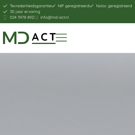
Tevredenheidsgarantie
NIP geregistreerd
Noloc geregistreerd
30 jaar ervaring
024 3978 892
info@md-act.nl