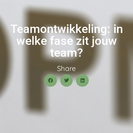
Teamontwikkeling: in
welke fase zit jouw
team?
Share