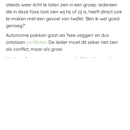
steeds weer écht te laten zien in een groep. Iedereen
die in deze fase laat zien wij hij of zij is, heeft direct ook
te maken met een gevoel van twijfel: ‘Ben ik wel goed
genoeg?’
Autonomie pakken gaat via ‘Nee zeggen’ en dus
ontstaan
conflicten
. De leider moet dit zeker niet zien
als conflict, maar als groei.
Het besef van eigen verantwoordelijkheid neemt toe.
Als de leider dit goed oppakt, dan pas is het veilig in de
groep. Dit betekent niet dat een leider de
verantwoordelijkheid draagt voor ieders veiligheid; dat
kan hij of zij niet garanderen. Maar de leider moet er
wel zijn als een teamlid zich onveilig mocht voelen.
Voor de ontwikkeling van een groep is het nodig dat de
groepsleden zien dat er ook onveiligheid gevoeld mag
worden. Hier heeft de leider een cruciale rol. De
ontwikkeling van de groep is trouwens maximaal