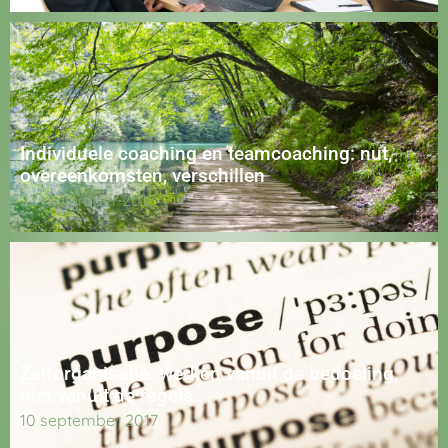
Individuele coaching en teamcoaching: nut,
overeenkomsten, verschillen
22 november 2017
Zelforganisatie: werken vanuit de bedoeling,
niet vanuit de regels
10 september 2017