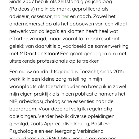
Sinds 2007 heb ik als zelfstandig psycholoog
(Paideusis) me in de markt geprofileerd als
adviseur, assessor,
trainer
en coach. Zowel het
ondernemerschap als het opbouwen van een vitaal
netwerk van collega’s en klanten heeft heel wat
effort gevraagd, maar vooral tot mooi resultaat
geleid; van daaruit is bijvoorbeeld de samenwerking
met MD-act ontstaan! Een groot genoegen om met
uitstekende professionals op te trekken.
Een nieuw aandachtsgebied is Toezicht; sinds 2015
werk ik in een kleine zorginstelling in mijn
woonplaats als toezichthouder en breng ik in zowel
mijn eigen praktijk als in een publicatie namens het
NIP, arbeidspsychologische essenties naar de
boardroom. Voor deze rol volg ik regelmatig
opleidingen. Verder heb ik diverse opleidingen
gevolgd, zoals Appreciative Inquiry, Positieve
Psychologie en een leergang Verbindend
Veranderen via ZENO. Mijn wens is om nog een