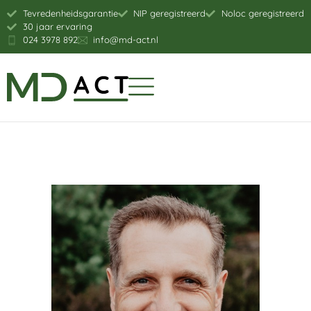
Tevredenheidsgarantie
NIP geregistreerd
Noloc geregistreerd
30 jaar ervaring
024 3978 892
info@md-act.nl