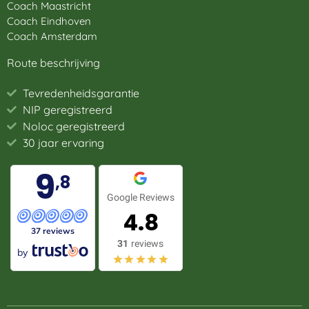
Coach Maastricht
Coach Eindhoven
Coach Amsterdam
Route beschrijving
Tevredenheidsgarantie
NIP geregistreerd
Noloc geregistreerd
30 jaar ervaring
9
,8
Google Reviews
4.8
37 reviews
31
reviews
by