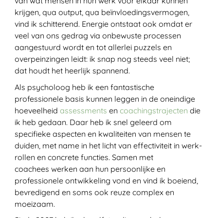
van wat mensen in hun werk voor elkaar kunnen
krijgen, qua output, qua beïnvloedingsvermogen,
vind ik schitterend. Energie ontstaat ook omdat er
veel van ons gedrag via onbewuste processen
aangestuurd wordt en tot allerlei puzzels en
overpeinzingen leidt: ik snap nog steeds veel niet;
dat houdt het heerlijk spannend.
Als psycholoog heb ik een fantastische
professionele basis kunnen leggen in de oneindige
hoeveelheid
assessments
en
coachingstrajecten
die
ik heb gedaan. Daar heb ik snel geleerd om
specifieke aspecten en kwaliteiten van mensen te
duiden, met name in het licht van effectiviteit in werk-
rollen en concrete functies. Samen met
coachees werken aan hun persoonlijke en
professionele ontwikkeling vond en vind ik boeiend,
bevredigend en soms ook reuze complex en
moeizaam.