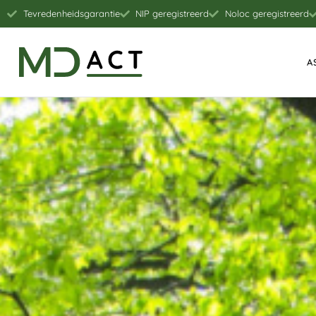
Tevredenheidsgarantie
NIP geregistreerd
Noloc geregistreerd
A