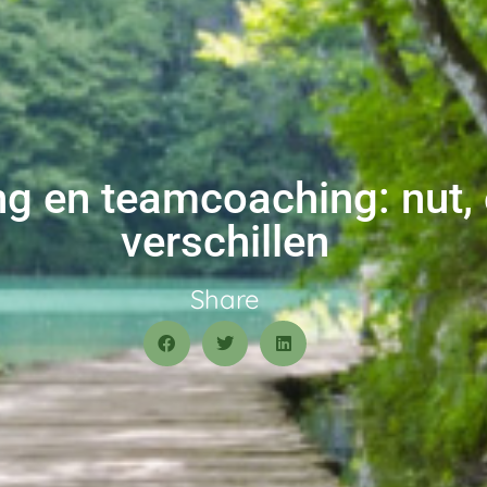
ing en teamcoaching: nut
verschillen
Share