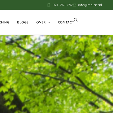
024 3978 892
info@md-act.nl
CHING
BLOGS
OVER
CONTACT