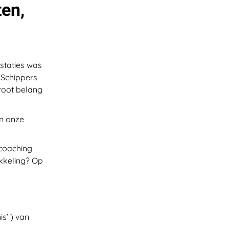
ten,
staties was
 Schippers
root belang
en onze
 coaching
ikkeling? Op
s’ ) van