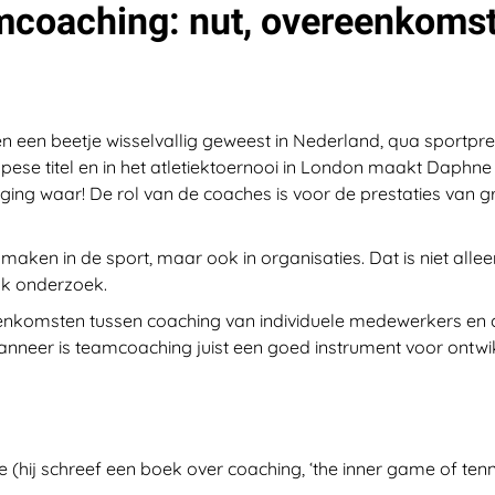
amcoaching: nut, overeenkoms
een beetje wisselvallig geweest in Nederland, qua sportpre
ese titel en in het atletiektoernooi in London maakt Daphne
ing waar! De rol van de coaches is voor de prestaties van g
maken in de sport, maar ook in organisaties. Dat is niet alle
jk onderzoek.
ereenkomsten tussen coaching van individuele medewerkers en
wanneer is teamcoaching juist een goed instrument voor ontw
e (hij schreef een boek over coaching, ‘the inner game of tenni