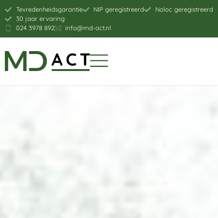
Tevredenheidsgarantie
NIP geregistreerd
Noloc geregistreerd
30 jaar ervaring
024 3978 892
info@md-act.nl