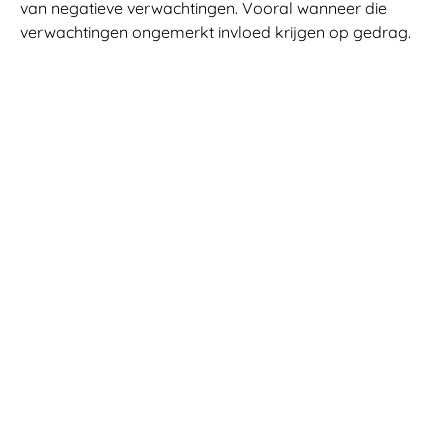
van negatieve verwachtingen. Vooral wanneer die
verwachtingen ongemerkt invloed krijgen op gedrag.
Bij sommige mensen hangt dit samen met onzekerheid
of een
negatief zelfbeeld
.
Waarom negatieve verwachtingen zo
hardnekkig kunnen zijn
Negatieve verwachtingen zijn vaak hardnekkig omdat
ze zichzelf blijven voeden. Als iets mislukt, lijkt dat
bewijs te leveren voor wat je al dacht. Wat veel
moeilijker zichtbaar is: welk aandeel had je eigen
gedrag, spanning of terughoudendheid in de uitkomst?
Daarbij speelt attributie een rol: de manier waarop
mensen oorzaken toeschrijven aan zichzelf, anderen of
omstandigheden. Wie negatief over zichzelf denkt, kan
succes makkelijk verklaren door geluk of toeval. Falen
voelt dan juist als bewijs voor een persoonlijk tekort.