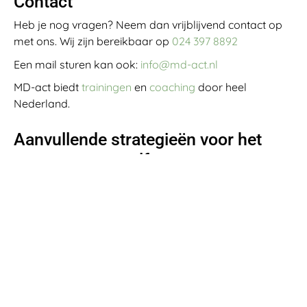
Contact
Heb je nog vragen? Neem dan vrijblijvend contact op
met ons. Wij zijn bereikbaar op
024 397 8892
Een mail sturen kan ook:
info@md-act.nl
MD-act biedt
trainingen
en
coaching
door heel
Nederland.
Aanvullende strategieën voor het
vergroten van zelfvertrouwen
Naast de stappen die Erwin heeft genomen, zijn er nog
vele andere strategieën en technieken die je kunt
overwegen om je zelfvertrouwen te vergroten. Hier zijn
enkele die bijzonder effectief kunnen zijn:
Stel realistische doelen
Het stellen van haalbare en realistische doelen helpt je
om succes te ervaren en je zelfvertrouwen op te
bouwen. Probeer je doelen op te splitsen in kleinere