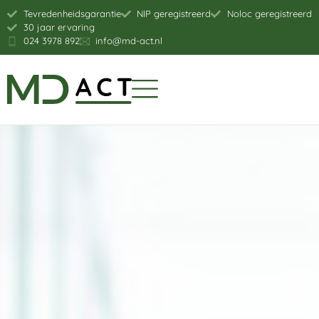
Tevredenheidsgarantie
NIP geregistreerd
Noloc geregistreerd
30 jaar ervaring
024 3978 892
info@md-act.nl