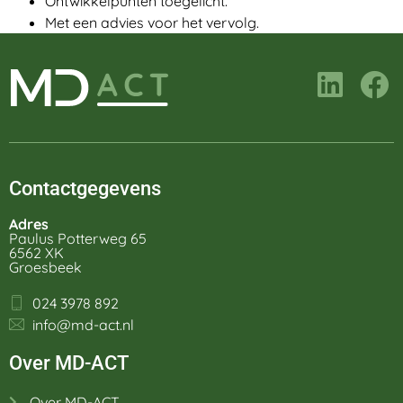
Ontwikkelpunten toegelicht.
Met een advies voor het vervolg.
Contactgegevens
Adres
Paulus Potterweg 65
6562 XK
Groesbeek
024 3978 892
info@md-act.nl
Over MD-ACT
Over MD-ACT