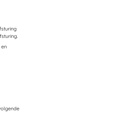
sturing
fsturing.
d en
 volgende