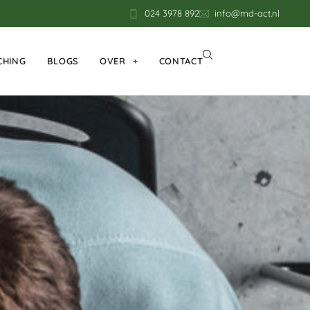
024 3978 892
info@md-act.nl
CHING
BLOGS
OVER
CONTACT