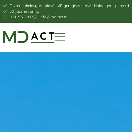
Tevredenheidsgarantie
NIP geregistreerd
Noloc geregistreerd
30 jaar ervaring
024 3978 892
info@md-act.nl