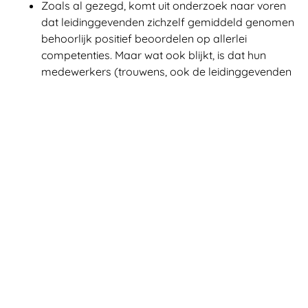
Zoals al gezegd, komt uit onderzoek naar voren
dat leidinggevenden zichzelf gemiddeld genomen
behoorlijk positief beoordelen op allerlei
competenties. Maar wat ook blijkt, is dat hun
medewerkers (trouwens, ook de leidinggevenden
van deze leidinggevenden) daarover vaak
beduidend minder positief zijn
Nationaal
Leiderschapsonderzoek, 2016
. Hierbij moet wel
worden opgemerkt dat de zelfbeoordeling van
vrouwelijke leidinggevenden en die van hun
medewerkers in meerdere onderzoeken dichter
bij elkaar blijken te liggen dan het geval is bij hun
mannelijke collega’s.Hieronder geef ik nog eens
de zelfbeoordelingen weer die ik aan het begin
van deze blog heb beschreven, maar nu
aangevuld met de beoordelingen van de
medewerkers;
Van de leidinggevenden ziet 90% zichzelf als
iemand die veel vrijheid aan zijn