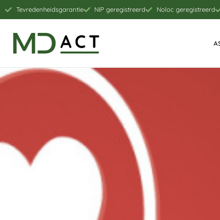
Tevredenheidsgarantie
NIP geregistreerd
Noloc geregistreerd
A