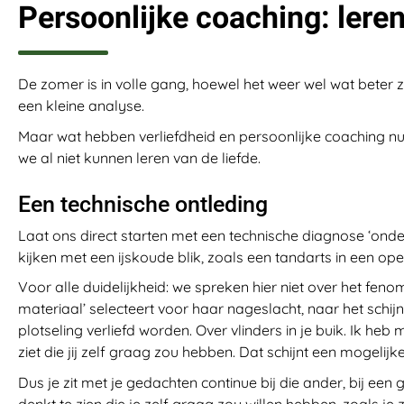
Persoonlijke coaching: leren
De zomer is in volle gang, hoewel het weer wel wat bete
een kleine analyse.
Maar wat hebben verliefdheid en persoonlijke coaching nu
we al niet kunnen leren van de liefde.
Een technische ontleding
Laat ons direct starten met een technische diagnose ‘onder
kijken met een ijskoude blik, zoals een tandarts in een 
Voor alle duidelijkheid: we spreken hier niet over het fe
materiaal’ selecteert voor haar nageslacht, naar het sch
plotseling verliefd worden. Over vlinders in je buik. Ik heb
ziet die jij zelf graag zou hebben. Dat schijnt een mogelijke 
Dus je zit met je gedachten continue bij die ander, bij e
denkt te zien die je zelf graag zou willen hebben, zoals je 