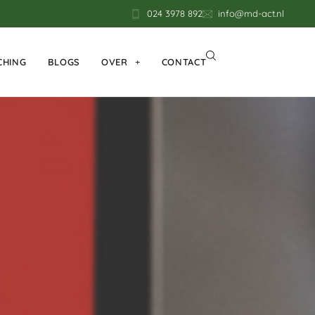
024 3978 892
info@md-act.nl
CHING
BLOGS
OVER
CONTACT