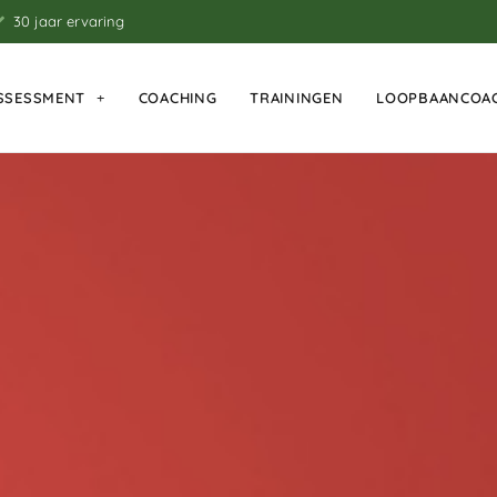
30 jaar ervaring
SSESSMENT
COACHING
TRAININGEN
LOOPBAANCOA