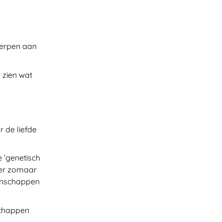
werpen aan
 zien wat
r de liefde
 ‘genetisch
ver zomaar
igenschappen
schappen