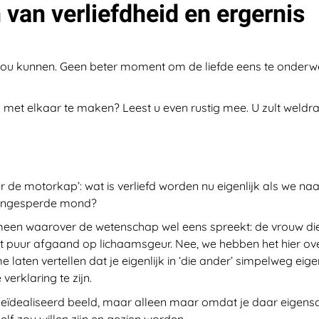
 van verliefdheid en ergernis
r zou kunnen. Geen beter moment om de liefde eens te onder
 met elkaar te maken? Leest u even rustig mee. U zult weldra
 de motorkap’: wat is verliefd worden nu eigenlijk als we naa
opengesperde mond?
nomeen waarover de wetenschap wel eens spreekt: de vrouw die
ijnt puur afgaand op lichaamsgeur. Nee, we hebben het hier o
 me laten vertellen dat je eigenlijk in ‘die ander’ simpelweg e
verklaring te zijn.
en geïdealiseerd beeld, maar alleen maar omdat je daar eigen
zelf zou willen zijn en gezien worden.