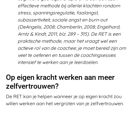
effectieve methode bij allerlei klachten rondom
stress, spanningsregulatie, faalangst,
subassertiviteit, sociale angst en burn-out
(DeAngelis, 2008; Chamberlin, 2008; Engelhard,
Arntz & Kindt, 2011, blz. 289 – 315). De RET is een
praktische methode, maar het vraagt wel een
actieve rol van de coachee; je moet bereid zijn om
veel te oefenen en tussen de coachingsessies
intensief te werken aan je leerdoelen.
Op eigen kracht werken aan meer
zelfvertrouwen?
De RET kan je helpen wanneer je op eigen kracht zou
willen werken aan het vergroten van je zelfvertrouwen.
Als je meer wilt weten, vraag dan ons uitgebreide
artikel over de RET gratis aan. In dit artikel geven we
een beschrijving van de RET en oefeningen waarmee je