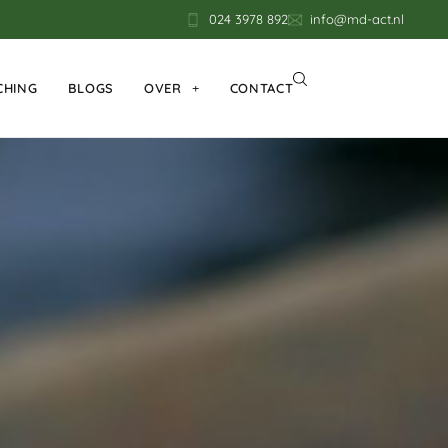
024 3978 892
info@md-act.nl
CHING
BLOGS
OVER
CONTACT