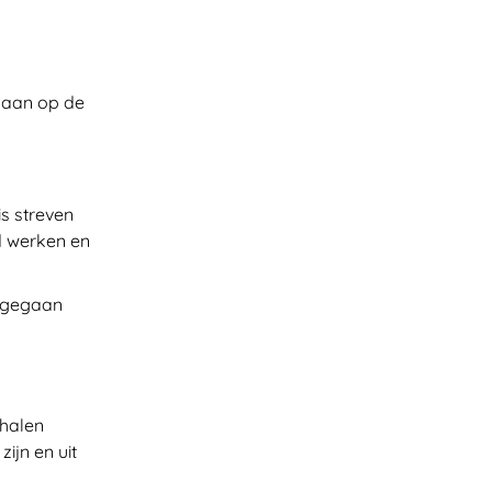
gaan op de
s streven
rd werken en
mgegaan
ehalen
ijn en uit